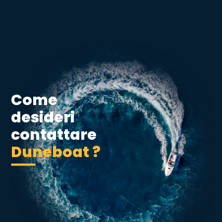
Come
desideri
contattare
Duneboat ?